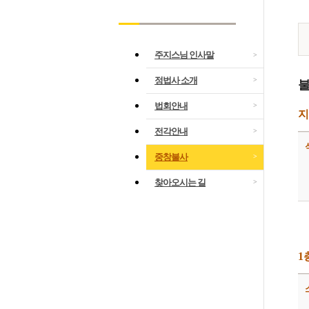
주지스님 인사말
>
정법사 소개
>
법회안내
>
지
전각안내
>
중창불사
>
찾아오시는 길
>
1