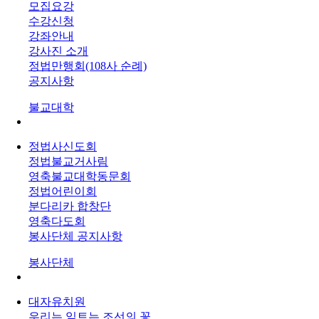
모집요강
수강신청
강좌안내
강사진 소개
정법만행회(108사 순례)
공지사항
불교대학
정법사신도회
정법불교거사림
영축불교대학동문회
정법어린이회
분다리카 합창단
영축다도회
봉사단체 공지사항
봉사단체
대자유치원
우리는 잎트는 조선의 꽃