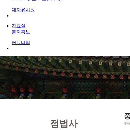
대자유치원
자료실
불자홍보
커뮤니티
정법사
무명