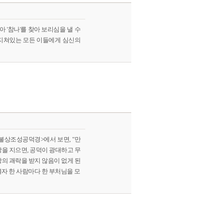
'참나'를 찾아 보리심을 낼 수
 지쳐있는 모든 이들에게 심신의
<불상조성공덕경>에서 보면, "만
상을 지으면, 공덕이 광대하고 무
상의 괘락을 받지 않음이 없게 된
 불자 한 사람마다 한 부처님을 모