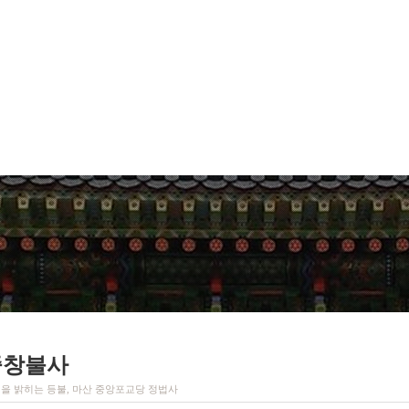
중창불사
을 밝히는 등불, 마산 중앙포교당 정법사