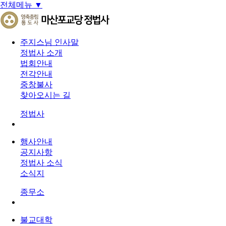
전체메뉴 ▼
주지스님 인사말
정법사 소개
법회안내
전각안내
중창불사
찾아오시는 길
정법사
행사안내
공지사항
정법사 소식
소식지
종무소
불교대학