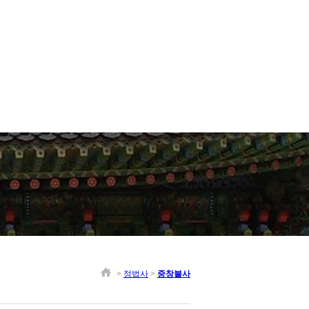
>
정법사
>
중창불사