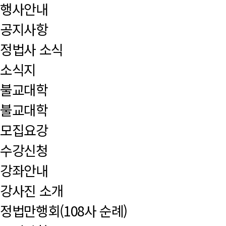
행사안내
공지사항
정법사 소식
소식지
불교대학
불교대학
모집요강
수강신청
강좌안내
강사진 소개
정법만행회(108사 순례)