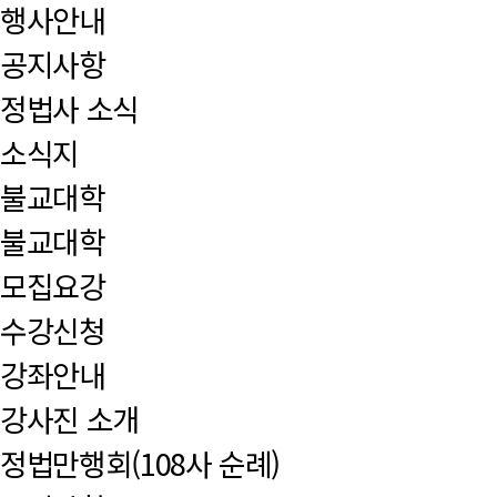
행사안내
공지사항
정법사 소식
소식지
불교대학
불교대학
모집요강
수강신청
강좌안내
강사진 소개
정법만행회(108사 순례)