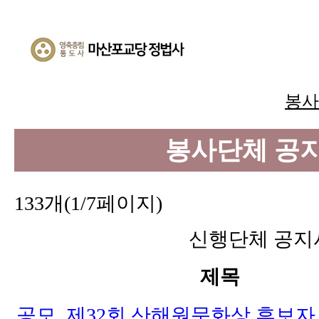
봉사
봉사단체 공
133개(1/7페이지)
신행단체 공지
제목
공모, 제32회 산해원문화상 후보자