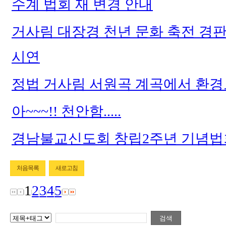
수계 법회 재 변경 안내
거사림 대장경 천년 문화 축전 경판
시연
정법 거사림 서원곡 계곡에서 환경
아~~~!! 천안함.....
경남불교신도회 창립2주년 기념법
처음목록
새로고침
1
2
3
4
5