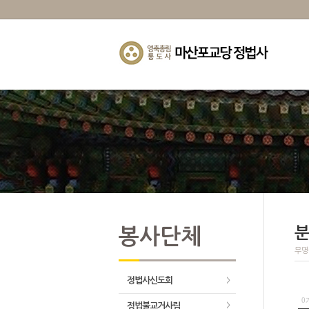
분
봉사단체
무명
정법사신도회
>
0
정법불교거사림
>