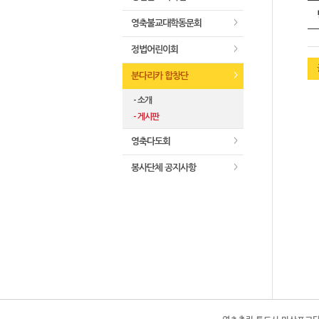
영축불교대학동문회
>
정법어린이회
>
분다리카 합창단
>
- 소개
- 게시판
영축다도회
>
봉사단체 공지사항
>