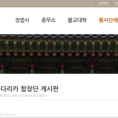
HOME
로
정법사
종무소
불교대학
봉사단체
다리카 합창단 게시판
을 밝히는 등불, 마산 중앙포교당 정법사
개(1/1페이지)