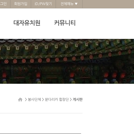
그인
회원가입
ID/PW찾기
전체메뉴 ▼
대자유치원
커뮤니티
>
봉사단체
>
분다리카 합창단
>
게시판