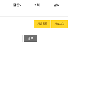
글쓴이
조회
날짜
처음목록
새로고침