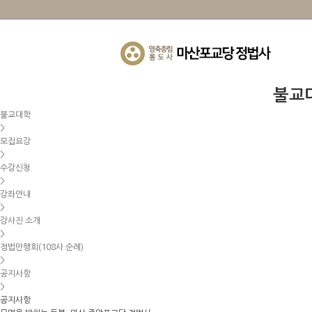
불교
불교대학
>
모집요강
>
수강신청
>
강좌안내
>
강사진 소개
>
정법만행회(108사 순례)
>
공지사항
>
공지사항