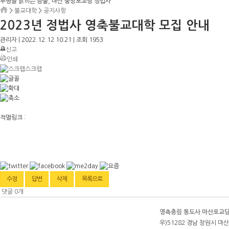
무명을 밝히는 등불, 마산 중앙포교당 정법사
>
불교대학
>
공지사항
2023년 정법사 영축불교대학 모집 안내
관리자
|
2022.12.12 10:21
|
조회
1953
신고
인쇄
스크랩
적멸링크 :
수정
답변
삭제
목록으로
댓글
0
개
영축총림 통도사 마산포교
우)51282 경남 창원시 