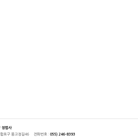
당
정법사
마산합포구 몽고정길46 전화번호 :
055) 246-8393