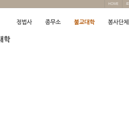
HOME
로
정법사
종무소
불교대학
봉사단체
대학